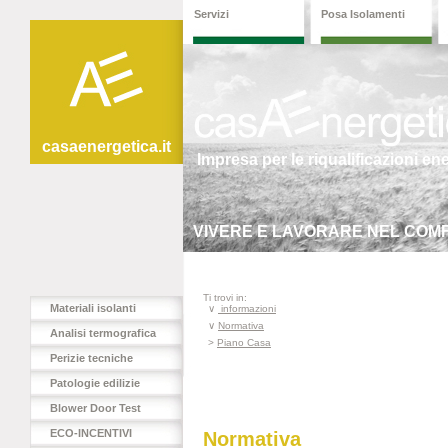
Servizi
Posa Isolamenti
casaenergetica.it
Impresa per le riqualificazioni en
VIVERE E LAVORARE NEL COMF
Ti trovi in:
Materiali isolanti
∨
informazioni
∨
Normativa
Analisi termografica
>
Piano Casa
Perizie tecniche
Patologie edilizie
Blower Door Test
ECO-INCENTIVI
Normativa