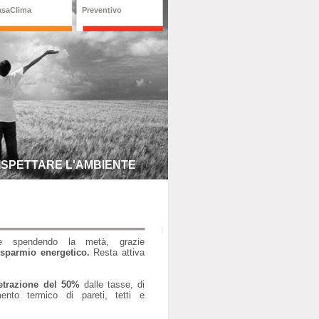
asaClima
Preventivo
RISPETTARE L'AMBIENTE
bile spendendo la metà,
grazie
isparmio energetico.
Resta attiva
etrazione del 50%
dalle tasse
,
di
ento termico di pareti, tetti e