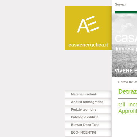
Servizi
casaenergetica.it
Impresa p
VIVERE 
Ti trovi in: 
Detraz
Materiali isolanti
Analisi termografica
Gli inc
Perizie tecniche
Approfi
Patologie edilizie
Blower Door Test
ECO-INCENTIVI