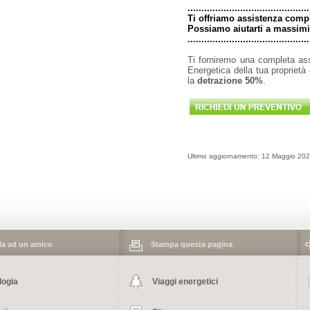
............................................
Ti offriamo assistenza comp
Possiamo aiutarti a massimiz
............................................
Ti forniremo una completa ass
Energetica della tua proprietà
la
detrazione 50%
.
Ultimo aggiornamento: 12 Maggio 20
 ad un amico
Stampa questa pagina
logia
Viaggi energetici