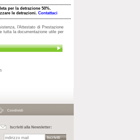
.........................................................
leta per la detrazione 50%.
zare le detrazioni.
Contattaci
.........................................................
istenza, l'Attestato di Prestazione
 e tutta la documentazione utile per
25
Condividi
Iscriviti alla Newsletter:
Iscriviti