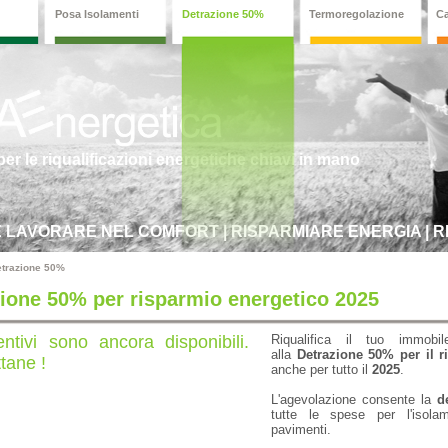
Posa Isolamenti
Detrazione 50%
Termoregolazione
C
er le riqualificazioni energetiche chiavi in mano
E LAVORARE NEL COMFORT | RISPARMIARE ENERGIA | 
Detrazione 50%
ione 50% per risparmio energetico 2025
entivi sono ancora disponibili.
Riqualifica il tuo immo
alla
Detrazione 50% per il r
ttane !
anche per tutto il
2025
.
L'agevolazione consente la
d
tutte le spese per l'isolam
pavimenti.