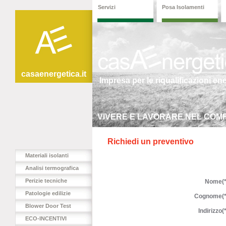
Servizi
Posa Isolamenti
casaenergetica.it
Impresa per le riqualificazioni en
VIVERE E LAVORARE NEL COMF
Richiedi un preventivo
Materiali isolanti
Analisi termografica
Perizie tecniche
Nome(*
Patologie edilizie
Cognome(*
Blower Door Test
Indirizzo(*
ECO-INCENTIVI