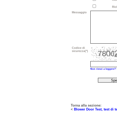
Rich
Messaggio
Codice di
sicurezza(*)
Non riesci a leggere?
Torna
alla sezione:
<
Blower Door Test, test di te