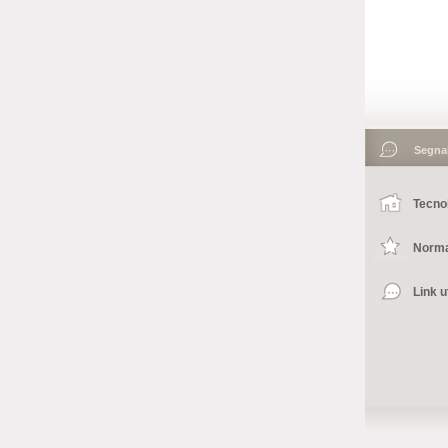
Segnala
Tecno
Norma
Link ut