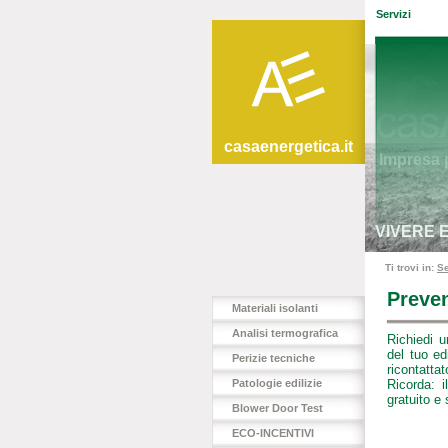
Servizi
casaenergetica.it
Impresa p
VIVERE 
Ti trovi in:
Se
Preven
Materiali isolanti
Analisi termografica
Richiedi 
del tuo ed
Perizie tecniche
ricontattat
Patologie edilizie
Ricorda: 
gratuito e
Blower Door Test
ECO-INCENTIVI