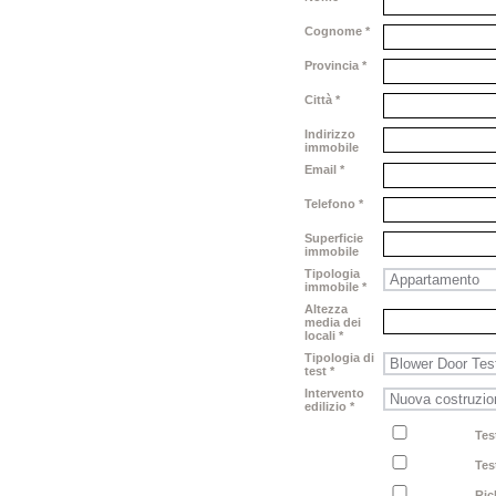
Cognome *
Provincia *
Città *
Indirizzo
immobile
Email *
Telefono *
Superficie
immobile
Tipologia
immobile *
Altezza
media dei
locali *
Tipologia di
test *
Intervento
edilizio *
Test
Tes
Rich