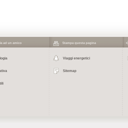
 ad un amico
Stampa questa pagina
logia
Viaggi energetici
tiva
Sitemap
ili