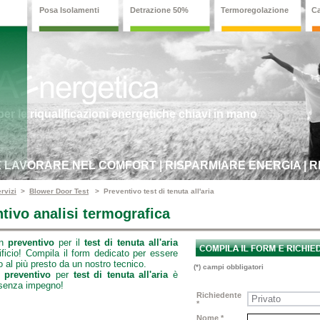
Posa Isolamenti
Detrazione 50%
Termoregolazione
C
er le riqualificazioni energetiche chiavi in mano
E LAVORARE NEL COMFORT | RISPARMIARE ENERGIA | 
rvizi
>
Blower Door Test
> Preventivo test di tenuta all'aria
tivo analisi termografica
un
preventivo
per il
test di tenuta all'aria
ificio! Compila il form dedicato per essere
o al più presto da un nostro tecnico.
(*) campi obbligatori
il
preventivo
per
test di tenuta all'aria
è
 senza impegno!
Richiedente
*
Nome *