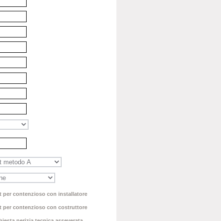
 per contenzioso con installatore
t per contenzioso con costruttore
iesta perizia tecnica asseverata