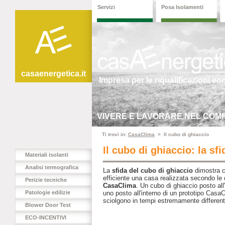
Servizi
Posa Isolamenti
casaenergetica.it
Impresa per le riqualificazioni en
VIVERE E LAVORARE NEL COMF
Ti trovi in:
CasaClima
> Il cubo di ghiaccio
Il cubo di ghiaccio: la sf
Materiali isolanti
Analisi termografica
La
sfida del cubo di ghiaccio
dimostra 
efficiente una casa realizzata secondo le d
Perizie tecniche
CasaClima
. Un cubo di ghiaccio posto all
Patologie edilizie
uno posto all'interno di un prototipo CasaC
sciolgono in tempi estremamente different
Blower Door Test
ECO-INCENTIVI